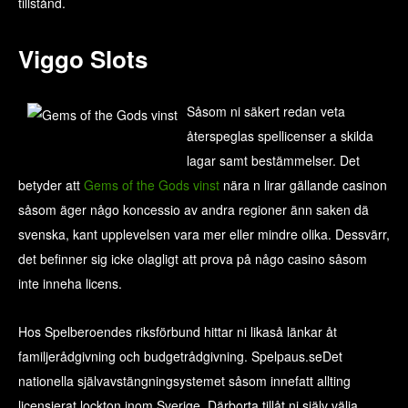
tillstånd.
Viggo Slots
Såsom ni säkert redan veta
återspeglas spellicenser a skilda
lagar samt bestämmelser. Det
betyder att
Gems of the Gods vinst
nära n lirar gällande casinon
såsom äger någo koncessio av andra regioner änn saken dä
svenska, kant upplevelsen vara mer eller mindre olika. Dessvärr,
det befinner sig icke olagligt att prova på någo casino såsom
inte inneha licens.
Hos Spelberoendes riksförbund hittar ni likaså länkar åt
familjerådgivning och budgetrådgivning. Spelpaus.seDet
nationella självavstängningsystemet såsom innefatt allting
licensierat lockton inom Sverige. Därborta tillåt ni själv välja