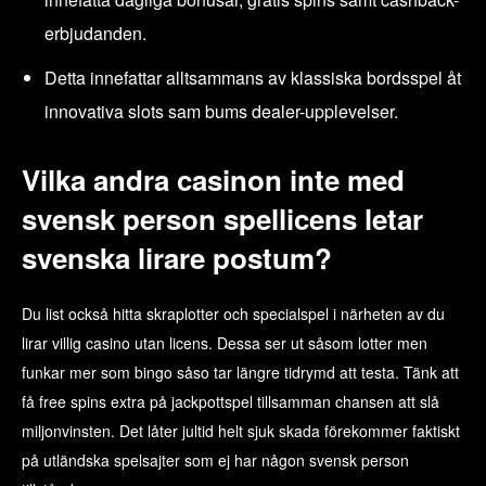
erbjudanden.
Detta innefattar alltsammans av klassiska bordsspel åt
innovativa slots sam bums dealer-upplevelser.
Vilka andra casinon inte med
svensk person spellicens letar
svenska lirare postum?
Du list också hitta skraplotter och specialspel i närheten av du
lirar villig casino utan licens. Dessa ser ut såsom lotter men
funkar mer som bingo såso tar längre tidrymd att testa. Tänk att
få free spins extra på jackpottspel tillsamman chansen att slå
miljonvinsten. Det låter jultid helt sjuk skada förekommer faktiskt
på utländska spelsajter som ej har någon svensk person