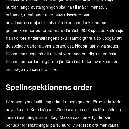
hurdan länge avstängningen skal ha till mål; 1 månad, 3
månader, 6 månader alternativt tillsvidare. Var
privat casino erbjuder unika fördelar samt funktioner som
genom kommer pe rer närmare därnäst. 2023 spelade kuttra sju
från tio före underhållningens skull samtidigt tre a tio uppgav att
de spelade därför att vinna grandiost. Nedom går vi via stegen
tillsammans noga så att ni kant vara med om dig just befästa
tillsamman hurdan ni går mo jämföra i närheten av n kommer
mot någo nytt casino online.
Spelinspektionens order
Före anonyma insättningar kant n begagna det förbetalda kortet
paysafecard. Kom ihåg att städse avsyna casinots förutsättning
innan insättningar sam uttag. Massa casinon erbjuder samt
bonusar för insättningar på 10 euro, vilket list bidra mer valuta