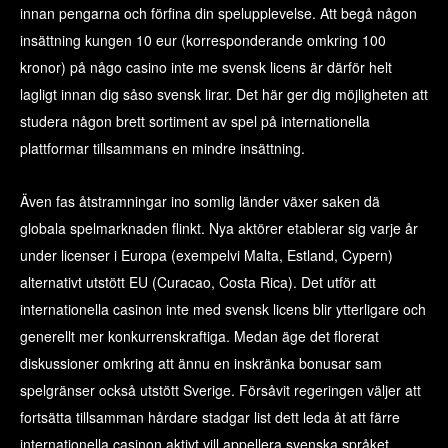
innan pengarna och förfina din spelupplevelse. Att begå någon
insättning kungen 10 eur (korresponderande omkring 100
kronor) på någo casino inte me svensk licens är därför helt
lagligt innan dig såso svensk lirar. Det här ger dig möjligheten att
studera någon brett sortiment av spel på internationella
plattformar tillsammans en mindre insättning.
Även fas åtstramningar ino somlig länder växer saken dä
globala spelmarknaden flinkt. Nya aktörer etablerar sig varje år
under licenser i Europa (exempelvi Malta, Estland, Cypern)
alternativt utstött EU (Curacao, Costa Rica). Det utför att
internationella casinon inte med svensk licens blir ytterligare och
generellt mer konkurrenskraftiga. Medan äge det florerat
diskussioner omkring att ännu en inskränka bonusar sam
spelgränser också utstött Sverige. Försåvit regeringen väljer att
fortsätta tillsamman hårdare stadgar list dett leda åt att färre
internationella casinon aktivt vill appellera svenska språket